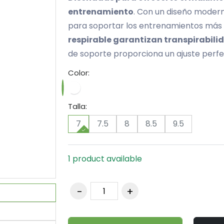
entrenamiento
. Con un diseño modern
para soportar los entrenamientos más 
respirable garantizan transpirabili
de soporte proporciona un ajuste perf
Color:
Talla:
7
7.5
8
8.5
9.5
1 product available