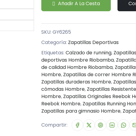
Añadir A La Cesta
Co
SKU:
GY6265
Categoría:
Zapatillas Deportivas
Etiquetas:
Calzado de running
,
Zapatill
deportivas Hombre Riobamba
,
Zapatil
de calidad Hombre Riobamba
,
Zapatill
Hombre
,
Zapatillas de correr Hombre
Zapatillas duraderas Hombre
,
Zapatill
cómodas Hombre
,
Zapatillas Resisten
Hombre
,
Zapatillas Originales Reebok
Reebok Hombre
,
Zapatillas Running H
Zapatillas para gimnasio Hombre
,
Zapa
Compartir: