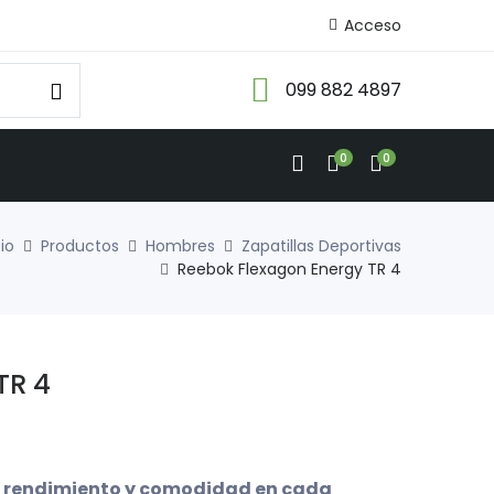
Acceso
099 882 4897
0
0
cio
Productos
Hombres
Zapatillas Deportivas
Reebok Flexagon Energy TR 4
TR 4
o rendimiento y comodidad en cada