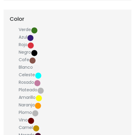
Color
Verde
Azul
Rojo
Negro
Cafe
Blanco
Celeste
Rosado
Plateado
Amarillo
Naranja
Plomo
Vino
Camel