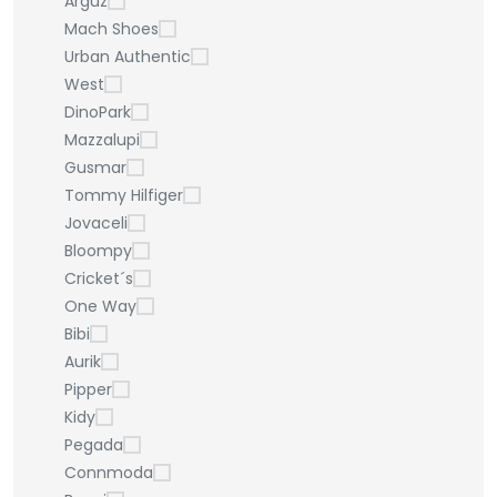
Arguz
Mach Shoes
Urban Authentic
West
DinoPark
Mazzalupi
Gusmar
Tommy Hilfiger
Jovaceli
Bloompy
Cricket´s
One Way
Bibi
Aurik
Pipper
Kidy
Pegada
Connmoda