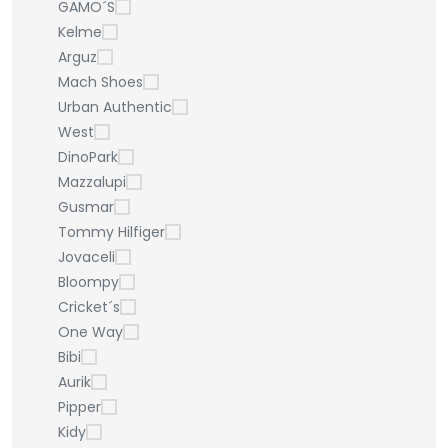
GAMO´S
Kelme
Arguz
Mach Shoes
Urban Authentic
West
DinoPark
Mazzalupi
Gusmar
Tommy Hilfiger
Jovaceli
Bloompy
Cricket´s
One Way
Bibi
Aurik
Pipper
Kidy