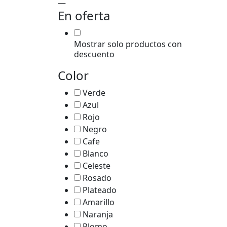
—
En oferta
Mostrar solo productos con
descuento
Color
Verde
Azul
Rojo
Negro
Cafe
Blanco
Celeste
Rosado
Plateado
Amarillo
Naranja
Plomo