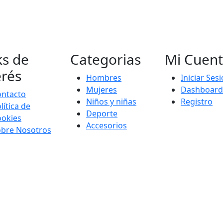
ks de
Categorias
Mi Cuen
erés
Hombres
Iniciar Ses
Mujeres
Dashboard
ontacto
Niños y niñas
Registro
lítica de
Deporte
ookies
Accesorios
obre Nosotros