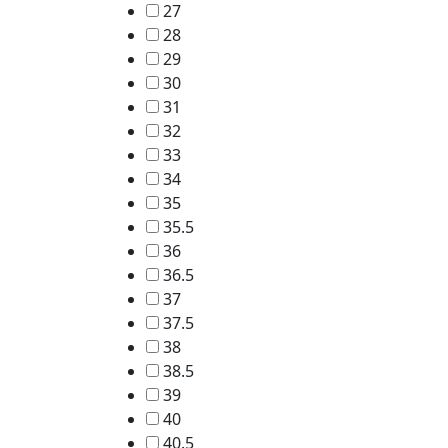
27
28
29
30
31
32
33
34
35
35.5
36
36.5
37
37.5
38
38.5
39
40
40.5