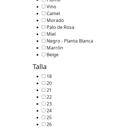
Vino
Camel
Morado
Palo de Rosa
Miel
Negro - Planta Blanca
Marrón
Beige
Talla
18
20
21
22
23
24
25
26