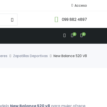
Acceso
099 882 4897
0
0
jeres
Zapatillas Deportivas
New Balance 520 V8
modelo
New Balance 520 v8
para mujer ofrece