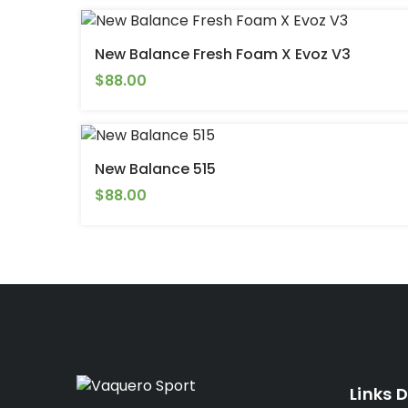
New Balance Fresh Foam X Evoz V3
$88.00
New Balance 515
$88.00
Links D