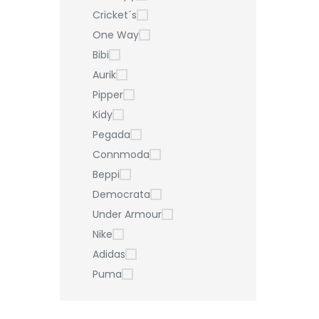
Cricket´s
One Way
Bibi
Aurik
Pipper
Kidy
Pegada
Connmoda
Beppi
Democrata
Under Armour
Nike
Adidas
Puma