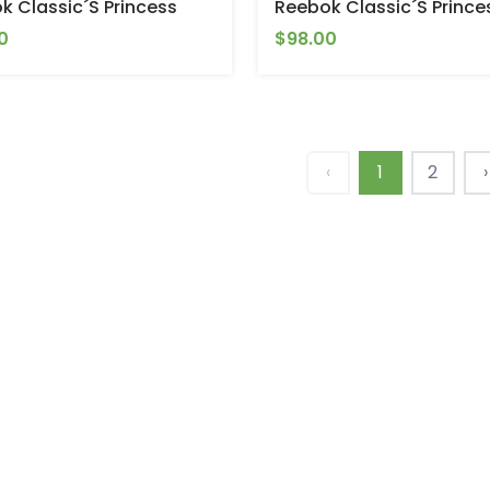
k Classic´s Princess
Reebok Classic´s Prince
0
$98.00
‹
1
2
›