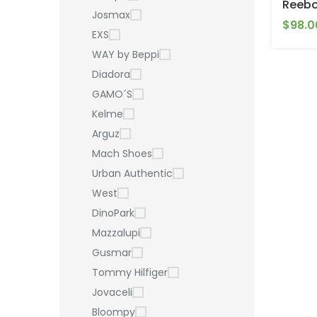
Reebo
Josmax
$98.0
EXS
WAY by Beppi
Diadora
GAMO´S
Kelme
Arguz
Mach Shoes
Urban Authentic
West
DinoPark
Mazzalupi
Gusmar
Tommy Hilfiger
Jovaceli
Bloompy