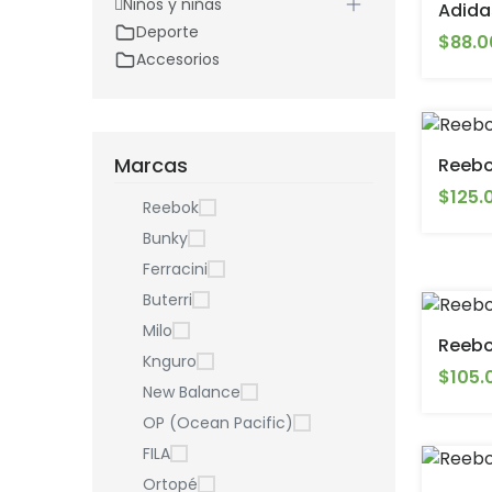
Niños y niñas
Adida
Deporte
$88.0
Accesorios
Marcas
Reebo
$125.
Reebok
Bunky
Ferracini
Buterri
Milo
Reebo
Knguro
$105.
New Balance
OP (Ocean Pacific)
FILA
Ortopé