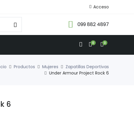
Acceso
099 882 4897
0
0
icio
Productos
Mujeres
Zapatillas Deportivas
Under Armour Project Rock 6
k 6