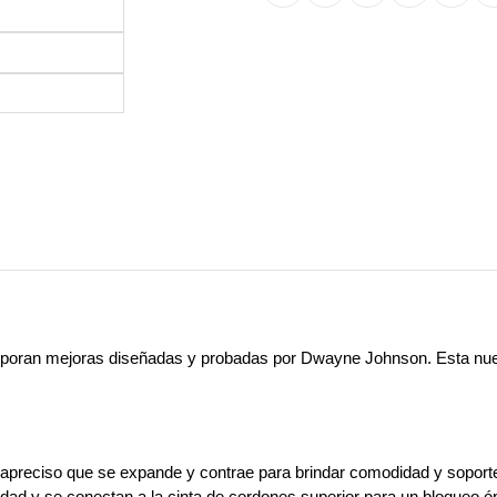
poran mejoras diseñadas y probadas por
Dwayne Johnson
. Esta nu
rapreciso que se expande y contrae para brindar comodidad y soporte
idad y se conectan a la cinta de cordones superior para un bloqueo ó