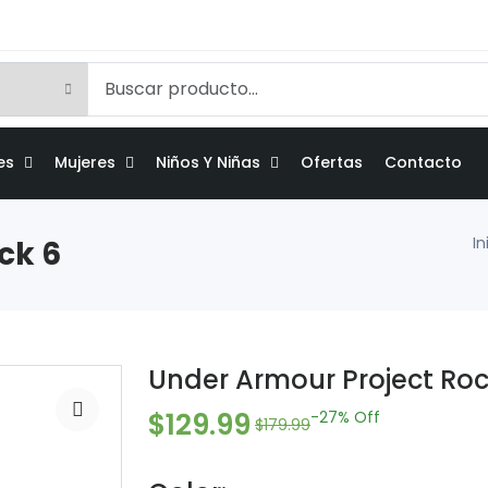
es
Mujeres
Niños Y Niñas
Ofertas
Contacto
In
ck 6
Under Armour Project Roc
$129.99
-27%
Off
$179.99