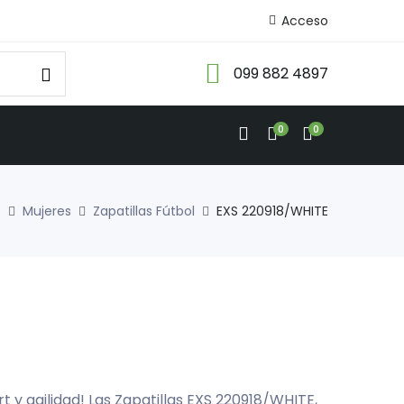
Acceso
099 882 4897
0
0
s
Mujeres
Zapatillas Fútbol
EXS 220918/WHITE
rt y agilidad! Las Zapatillas EXS 220918/WHITE,