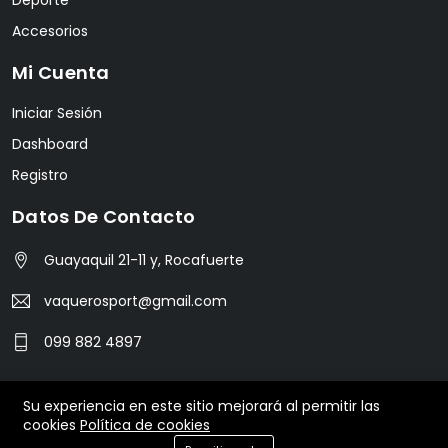
Accesorios
Mi Cuenta
Iniciar Sesión
Dashboard
Registro
Datos De Contacto
Guayaquil 21-11 y, Rocafuerte
vaquerosport@gmail.com
099 882 4897
Su experiencia en este sitio mejorará al permitir las
© 2024 Vaquero Sport. All Rights Reserved.
cookies
Política de cookies