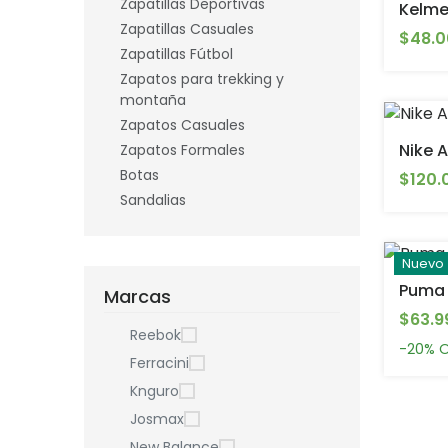
Zapatillas Deportivas
Kelme
Zapatillas Casuales
$48.0
Zapatillas Fútbol
Zapatos para trekking y
montaña
Zapatos Casuales
Nike A
Zapatos Formales
Botas
$120.
Sandalias
Nuevo
Puma 
Marcas
$63.9
Reebok
-20%
O
Ferracini
Knguro
Josmax
New Balance