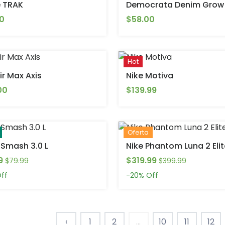
 TRAK
Democrata Denim Grow
0
$58.00
Hot
ir Max Axis
Nike Motiva
00
$139.99
Oferta
Smash 3.0 L
Nike Phantom Luna 2 Elit
9
$319.99
$79.99
$399.99
ff
-20%
Off
‹
1
2
...
10
11
12